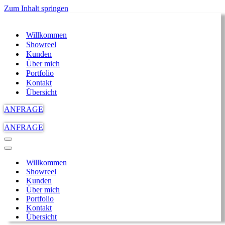
Zum Inhalt springen
Willkommen
Showreel
Kunden
Über mich
Portfolio
Kontakt
Übersicht
ANFRAGE
ANFRAGE
Navigations-
Menü
Navigations-
Menü
Willkommen
Showreel
Kunden
Über mich
Portfolio
Kontakt
Übersicht